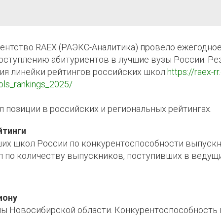
ентство RAEX (РАЭКС-Аналитика) провело ежегодное
оступлению абитуриентов в лучшие вузы России. Ре
ция линейки рейтингов российских школ
https://raex-
ols_rankings_2025/
л позиции в российских и региональных рейтингах.
йтинги
ших школ России по конкурентоспособности выпуск
л по количеству выпускников, поступивших в ведущ
иону
ы Новосибирской области. Конкурентоспособность