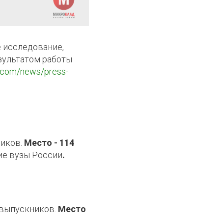
 исследование,
зультатом работы
rr.com/news/press-
ников.
Место - 114
ие вузы России
.
 выпускников.
Место