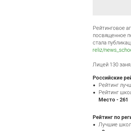
Рейтинговое аг
посвященное п
КОЕ
стала публика
reliz/news_scho
ИКИ
Лицей 130 заня
Российские ре
Рейтинг луч
Рейтинг шко
Место - 261
Рейтинг по рег
Лучшие школ
КЛУБ