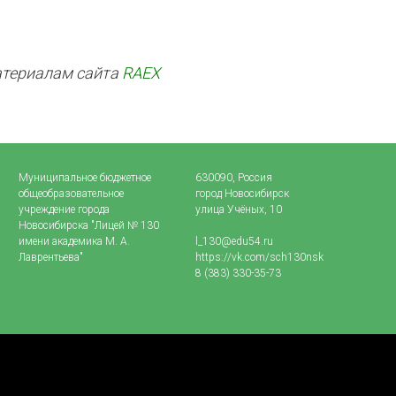
атериалам сайта
RAEX
Муниципальное бюджетное
630090, Россия
общеобразовательное
город Новосибирск
учреждение города
улица Учёных, 10
Новосибирска "Лицей № 130
имени академика М. А.
l_130@edu54.ru
Лаврентьева"
https://vk.com/sch130nsk
8 (383) 330-35-73