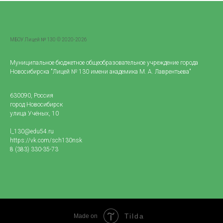
МБОУ Лицей № 130 © 2020-2026
Муниципальное бюджетное общеобразовательное учреждение города
Новосибирска "Лицей № 130 имени академика М. А. Лаврентьева"
630090, Россия
город Новосибирск
улица Учёных, 10
l_130@edu54.ru
https://vk.com/sch130nsk
8 (383) 330-35-73
Tilda
Made on