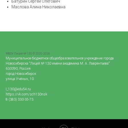
Батурин Сергей Олегович
Маслова Алина Николаевна
МБОУ Лицей № 130 © 2020-2026
Муниципальное бюджетное общеобразовательное учреждение города
Новосибирска "Лицей № 130 имени академика М. А. Лаврентьева"
630090, Россия
город Новосибирск
улица Учёных, 10
l_130@edu54.ru
https://vk.com/sch130nsk
8 (383) 330-35-73