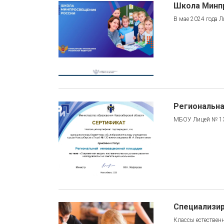
Школа Минп
В мае 2024 года Л
КОЕ
ИКИ
Региональна
МБОУ Лицей № 13
Специализи
КЛУБ
Классы естествен