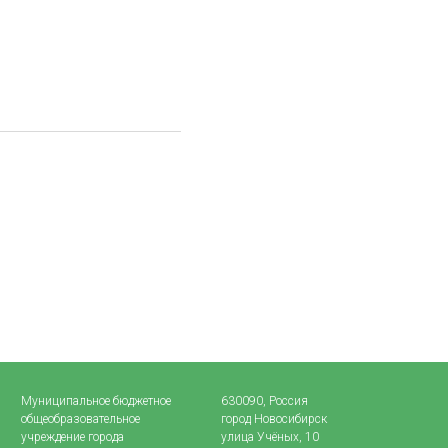
Муниципальное бюджетное
630090, Россия
общеобразовательное
город Новосибирск
учреждение города
улица Учёных, 10