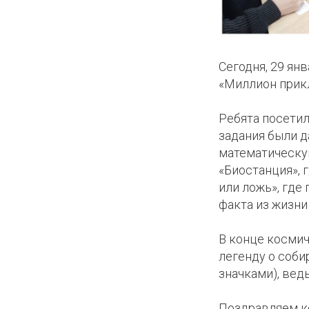
Сегодня, 29 ян
«Миллион прикл
КОЕ
Ребята посетил
задания были 
ИКИ
математическу
«Биостанция», 
или ложь», где
факта из жизни
В конце косми
легенду о соби
значками), вед
КЛУБ
Поздравляем ко