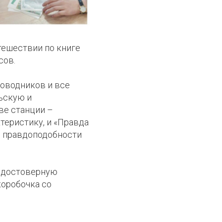
утешествии по книге
сов.
роводников и все
ьскую и
ве станции –
теристику, и «Правда
о правдоподобности
ь достоверную
коробочка со