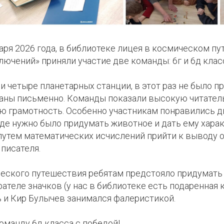
варя 2026 года, в библиотеке лицея в космическом п
ючений» приняли участие две команды: 6г и 6д клас
и четыре планетарных станции, в этот раз не было п
даны письменно. Команды показали высокую читател
ю грамотность. Особенно участникам понравились д
где нужно было придумать животное и дать ему харак
 путем математических исчислений прийти к выводу 
 писателя.
ческого путешествия ребятам предстояло придумат
рателе значков (у нас в библиотеке есть подаренная 
ь и Кир Булычев занимался фалеристикой.
манду 6д класса с победой!