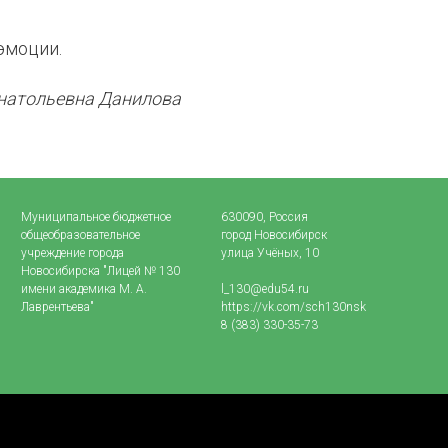
эмоции.
натольевна Данилова
Муниципальное бюджетное
630090, Россия
общеобразовательное
город Новосибирск
учреждение города
улица Учёных, 10
Новосибирска "Лицей № 130
имени академика М. А.
l_130@edu54.ru
Лаврентьева"
https://vk.com/sch130nsk
8 (383) 330-35-73