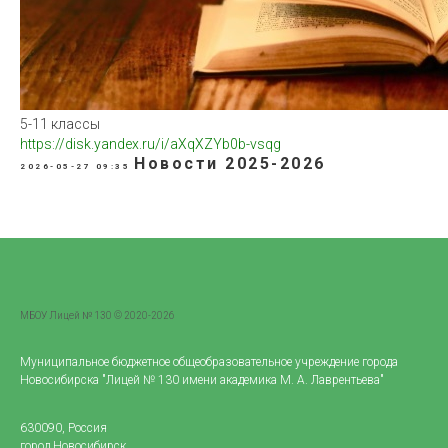
5-11 классы
https://disk.yandex.ru/i/aXqXZYb0b-vsqg
Новости 2025-2026
2026-05-27 09:35
МБОУ Лицей № 130 © 2020-2026
Муниципальное бюджетное общеобразовательное учреждение города
Новосибирска "Лицей № 130 имени академика М. А. Лаврентьева"
630090, Россия
город Новосибирск