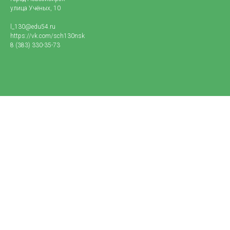
улица Учёных, 10
l_130@edu54.ru
https://vk.com/sch130nsk
8 (383) 330-35-73