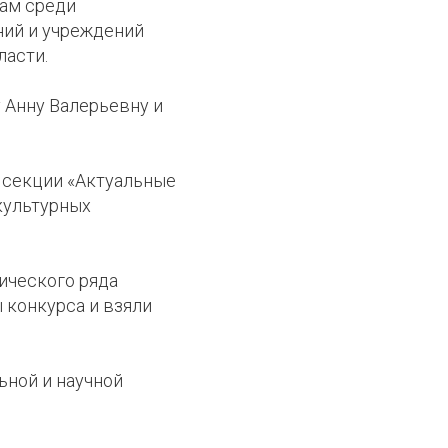
кам среди
ний и учреждений
ласти.
 Анну Валерьевну и
 секции «Актуальные
культурных
ического ряда
ы конкурса и взяли
ьной и научной