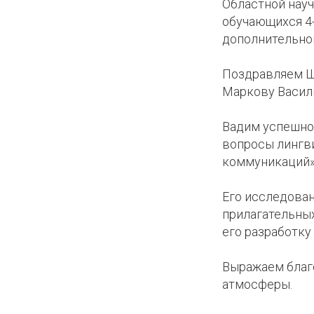
Областной нау
ИИ
обучающихся 4
дополнительног
Поздравляем Ш
Маркову Васил
Вадим успешно 
вопросы лингв
коммуникаций» 
Его исследова
прилагательных
его разработку
Выражаем благ
атмосферы.