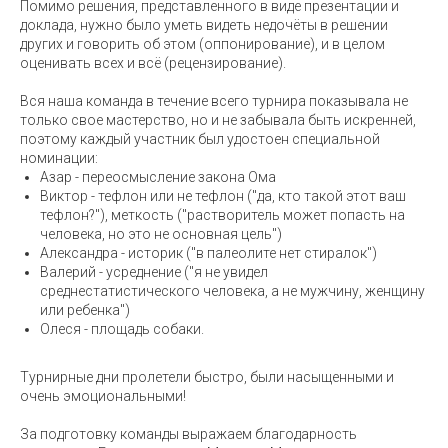
Помимо решения, представленного в виде презентации и
доклада, нужно было уметь видеть недочёты в решении
других и говорить об этом (оппонирование), и в целом
оценивать всех и всё (рецензирование).
Вся наша команда в течение всего турнира показывала не
только свое мастерство, но и не забывала быть искренней,
поэтому каждый участник был удостоен специальной
номинации:
Азар - переосмысление закона Ома
Виктор - тефлон или не тефлон ("да, кто такой этот ваш
тефлон?"), меткость ("растворитель может попасть на
человека, но это не основная цель")
Александра - историк ("в палеолите нет стиралок")
Валерий - усреднение ("я не увидел
среднестатистического человека, а не мужчину, женщину
или ребенка")
Олеся - площадь собаки.
Турнирные дни пролетели быстро, были насыщенными и
очень эмоциональными!
За подготовку команды выражаем благодарность