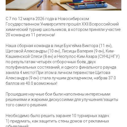
С 7 по 12 марта 2026 года в Новосибирском
Государственном Университете прошёл XXII Всероссийский
химический турнир школьников, в котором приняли участие
20 команд из 11 регионов!
Наша сборная команда в лице Бухгейма Виктора (11 ен),
Щитовой Александры (10 ен), Лисицы Валерия (9 ен), Ким-
Кашменской Олеси (8 ен) и Неопулос-Ким Азара (СУНЦ НГУ)
по результатам четырёх отборочных боёв, двух
полуфинальных состязаний, и одного финального раунда
заняла 4 место! При этом в личном первенстве Щитова
Александра (9 ен) стала лучшим докладчиком, набрав 37.0
баллов из 40.0 возможных!
Прошедшие научные бои были наполнены интересными
решениями и жаркими дискуссиями для улучшения/защиты
того самого решения.
Необходимо было решить заранее 10 турнирных задач:
1) придумать, как защитить стены домов от рекламных
объявлений;