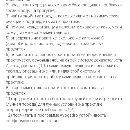
2) предложить средство, которое будет защищать собаку от
грязи и воды на прогулке;
3) найти свойства посуды, которые влияют на химические
реакции и подтвердить их на практике;
4) помочь неандертальцу в палеолите окрасить ткань, мех и
кожу (также экспериментально);
5) определить на практике, сколько же витамина С
(аскорбиновой кислоты) содержится в различных
продуктах;
6) объяснить полярность растворителей теоретически и
практически, основываясь на своей системе доказательств;
7) закодировать (1, 0) химическую реакцию и предложить
таблицу операций (не, или, и) для этой системы и
проиллюстрировать работу химического компьютера на
практике;
8) экспериментально найти количество каталазы в
продуктах;
11) предложить состав быстросохнущей смеси из реголита
(лунная порода) для лунных условий (на практике
подтверждение не требовалось ^_^);
12) посчитать в программе Avogadro устойчивость
конформеров циклогексана.