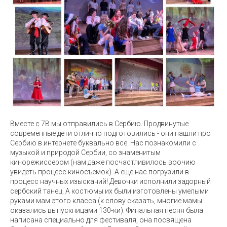
Вместе с 7В мы отправились в Сербию. Продвинутые
современные дети отлично подготовились - они нашли про
Сербию в интернете буквально все. Нас познакомили с
музыкой и природой Сербии, со знаменитым
кинорежиссером (нам даже посчастливилось воочию
увидеть процесс киносъемок). А еще нас погрузили в
процесс научных изысканий! Девочки исполнили задорный
сербский танец. А костюмы их были изготовлены умелыми
руками мам этого класса (к слову сказать, многие мамы
оказались выпускницами 130-ки). Финальная песня была
написана специально для фестиваля, она посвящена