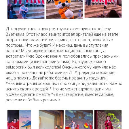
7Г погрузил нас в невероятную сказочную атмосферу
Вьетнама. Этот класс заинтриговал зрителей еще на этапе
подготовки - заманчивая афиша, фотозона, рекламные
постеры… Что же будет? И наконец, день выступления
настал! Мы увидели красивые национальные танцы,
встретили Фею Вдохновения, полюбовались прекрасными
костюмами (и шикарными усами)! Конкурс женихов
заморских был великолепен! Очень многому научила нас
сказка, показанная ребятами из 7Г. *Традиции сохраняет
наша память. Давайте же беречь и хранить традиции!
*Разные страны сохраняют свою индивидуальность. Важно
ценить своих соседей! *Что не может сделать один, мы
можем сделать вместе! *« Вместе крепче, вместе дальше,
разреши себе быть разным!»