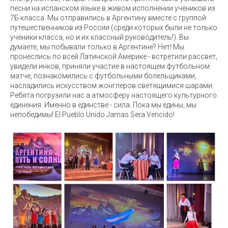
песни на испанском языке в живом исполнении учеников из
7Б класса. Мы отправились в Аргентину вместе с группой
путешественников из России (среди которых были не только
ученики класса, но и их классный руководитель!). Вы
думаете, мы побывали только в Аргентине? Нет! Мы
пронеслись по всей Латинской Америке - встретили рассвет,
увидели инков, приняли участие в настоящем футбольном
матче, познакомились с футбольными болельщиками,
насладились искусством жонглеров светящимися шарами.
Ребята погрузили нас а атмосферу настоящего культурного
единения. Именно в единстве - сила. Пока мы едины, мы
непобедимы! El Pueblo Unido Jamas Sera Vencido!