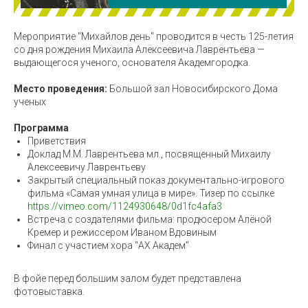
Мероприятие "Михайлов день" проводится в честь 125-летия
со дня рождения Михаила Алексеевича Лаврентьева —
выдающегося ученого, основателя Академгородка.
Место проведения:
Большой зал Новосибирского Дома
ученых
Программа
Приветствия
Доклад М.М. Лаврентьева мл., посвященный Михаилу
Алексеевичу Лаврентьеву
Закрытый специальный показ документально-игрового
фильма «Самая умная улица в мире». Тизер по ссылке
https://vimeo.com/1124930648/0d1fc4afa3
Встреча с создателями фильма: продюсером Алёной
Кремер и режиссером Иваном Вдовиным
Финал с участием хора "АХ Академ"
В фойе перед большим залом будет представлена
фотовыставка.