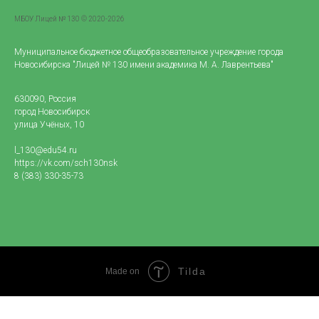
МБОУ Лицей № 130 © 2020-2026
Муниципальное бюджетное общеобразовательное учреждение города
Новосибирска "Лицей № 130 имени академика М. А. Лаврентьева"
630090, Россия
город Новосибирск
улица Учёных, 10
l_130@edu54.ru
https://vk.com/sch130nsk
8 (383) 330-35-73
Tilda
Made on