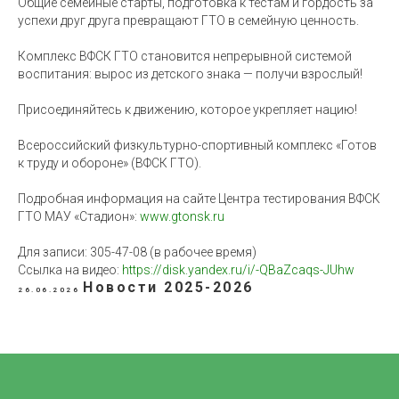
Общие семейные старты, подготовка к тестам и гордость за
успехи друг друга превращают ГТО в семейную ценность.
Комплекс ВФСК ГТО становится непрерывной системой
воспитания: вырос из детского знака — получи взрослый!
Присоединяйтесь к движению, которое укрепляет нацию!
Всероссийский физкультурно-спортивный комплекс «Готов
к труду и обороне» (ВФСК ГТО).
Подробная информация на сайте Центра тестирования ВФСК
ГТО МАУ «Стадион»:
www.gtonsk.ru
Для записи: 305-47-08 (в рабочее время)
Ссылка на видео:
https://disk.yandex.ru/i/-QBaZcaqs-JUhw
Новости 2025-2026
26.06.2026