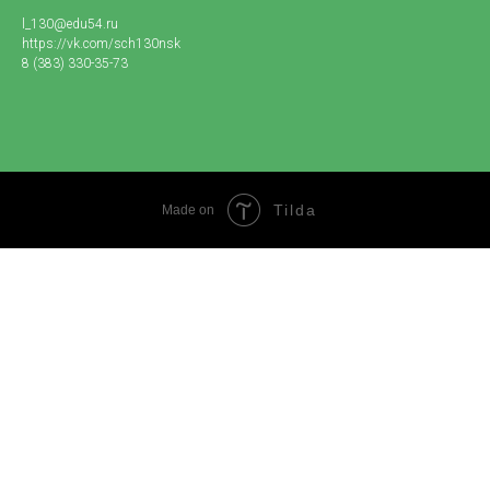
l_130@edu54.ru
https://vk.com/sch130nsk
8 (383) 330-35-73
Tilda
Made on