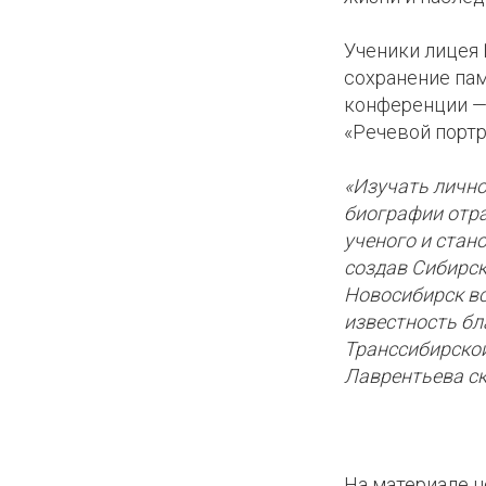
ИИ
Ученики лицея 
сохранение пам
конференции —
«Речевой портр
«Изучать лично
биографии отра
ученого и стан
создав Сибирск
Новосибирск вс
известность б
Транссибирской
Лаврентьева ск
На материале н