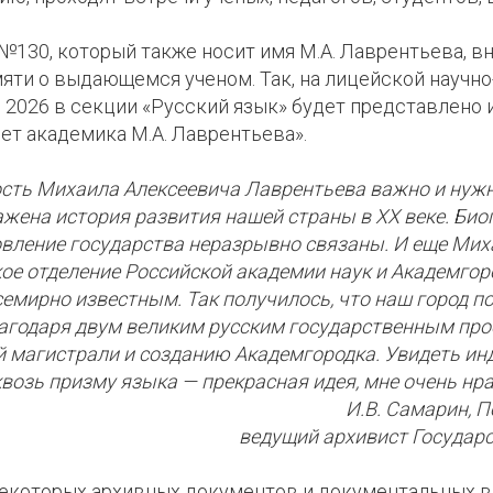
№130, который также носит имя М.А. Лаврентьева, в
яти о выдающемся ученом. Так, на лицейской научн
 2026 в секции «Русский язык» будет представлено
ет академика М.А. Лаврентьева».
сть Михаила Алексеевича Лаврентьева важно и нужно
жена история развития нашей страны в ХХ веке. Био
овление государства неразрывно связаны. И еще Мих
ое отделение Российской академии наук и Академгор
емирно известным. Так получилось, что наш город 
лагодаря двум великим русским государственным пр
 магистрали и созданию Академгородка. Увидеть ин
возь призму языка — прекрасная идея, мне очень нра
И.В. Самарин, 
ведущий архивист Государ
екоторых архивных документов и документальных ви