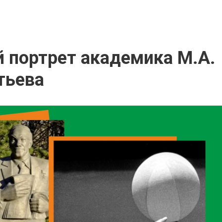
й портрет академика М.А.
тьева