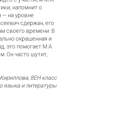
ики, напомнит о
и — на уровне
ксеевич сдержан, его
м своего времени. В
ально окрашенная и
д, это помогает М.А.
. Он часто шутит,
 Кириллова, 8ЕН класс
го языка и литературы