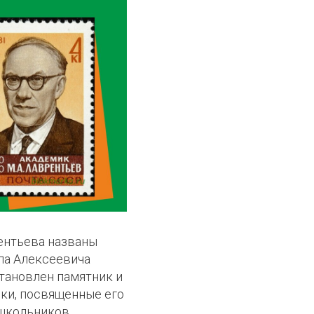
ентьева названы
ила Алексеевича
становлен памятник и
ки, посвященные его
 школьников.