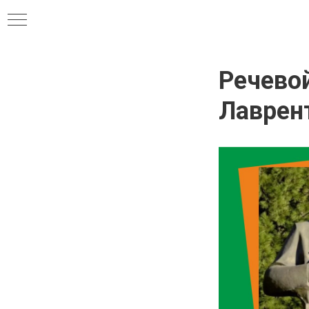
Речево
Лаврен