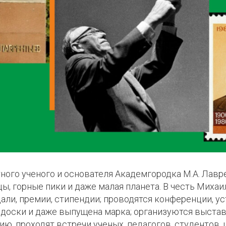
ого ученого и основателя Академгородка М.А. Лавр
цы, горные пики и даже малая планета. В честь Миха
ли, премии, стипендии; проводятся конференции, у
доски и даже выпущена марка; организуются выстав
ию, проходят встречи ученых, педагогов, студентов,