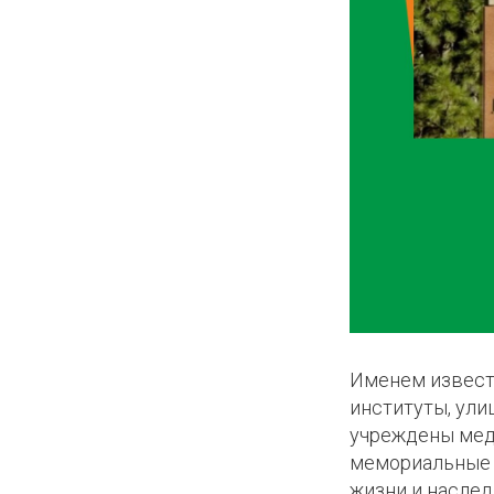
КОЕ
ИКИ
Именем известн
институты, ули
учреждены меда
мемориальные 
КЛУБ
жизни и наслед