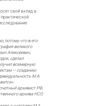
носят свой вклад в
о-практической
 исследование
, потому что в его
графия великого
аил Алексеевич,
одок, сделал
получил всемирную
оектам — созданию
дивидуальность М.А.
вится».
Почетный архивист РФ,
ственного архива НСО
део с участием М.А.