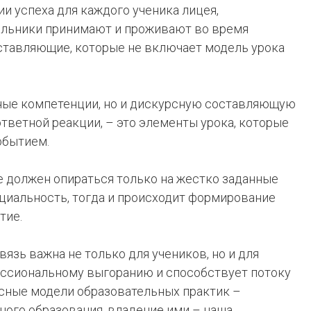
ции успеха для каждого ученика лицея,
ольники принимают и проживают во время
оставляющие, которые не включает модель урока
бные компетенции, но и дискурсную составляющую
ответной реакции, – это элементы урока, которые
обытием.
е должен опираться только на жестко заданные
циальность, тогда и происходит формирование
тие.
язь важна не только для учеников, но и для
фессиональному выгоранию и способствует потоку
рсные модели образовательных практик –
ого образования, владение ими – наша