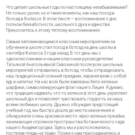
Что делает школьные годы по-настоящему незабываемыми?
Не только уроки, но и такие моменты, как наш поход в
ботсад в 8 классе. В этом тексте — воспоминание о дне,
полном беззаботности, школьного духа и единства.
Прикоснитесь к этому теплому воспоминанию.
Самым запоминающимся классным мероприятием за
обучение в школе стал поход в ботсад на день школы в
сентябре 8 класса 3 года назад. В тот день мы с
одноклассниками и нашим классным руководителем
Татьяной Анатольевной Сивохиной после всех школьных
мероприятий отправились в ботсад, чтобы отпраздновать
наш традиционный осенний праздник, заранее взяв с собой
еду и напитки. На нас всех были завязаны бело-зеленые
шарфики, символизирующие флаг нашего Лицея. Я думаю,
что традиция надевать что-то зеленое в этот день укрепляет
школьный дух и позволяет чувствовать гордость за нашу
всеми любимую школу. Дружно обсуждая предстоящий
учебный год, мы быстро дошли до места назначения и
обнаружили очень красивое место -ярко-зеленые лужайки,
занимающие огромное пространства ботанического сада
нашего Академгородка. Здесь мы и расположились,
постелив пледы на траву. Позже к нам присоединились и