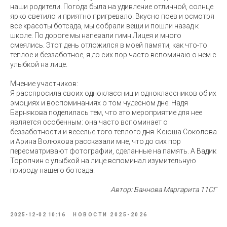
наши родители. Погода была на удивление отличной, солнце
ярко светило и приятно пригревало. Вкусно поев и осмотря
все красоты ботсада, мы собрали вещи и пошли назад к
школе. По дороге мы напевали гимн Лицея и много
смеялись. Этот день отложился в моей памяти, как что-то
теплое и беззаботное, я до сих пор часто вспоминаю о нем с
улыбкой на лице.
Мнение участников:
Я расспросила своих одноклассниц и одноклассников об их
эмоциях и воспоминаниях о том чудесном дне. Надя
Барнякова поделилась тем, что это мероприятие для нее
является особенным: она часто вспоминает о
беззаботности и веселье того теплого дня. Ксюша Соколова
и Арина Волюхова рассказали мне, что до сих пор
пересматривают фотографии, сделанные на память. А Вадик
Торопчин с улыбкой на лице вспоминал изумительную
природу нашего ботсада.
Автор: Баннова Маргарита 11СГ
2025-12-02 10:16
НОВОСТИ 2025-2026