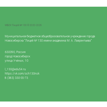
МБОУ Лицей № 130 © 2020-2026
Муниципальное бюджетное общеобразовательное учреждение города
Новосибирска "Лицей № 130 имени академика М. А. Лаврентьева"
630090, Россия
город Новосибирск
улица Учёных, 10
l_130@edu54.ru
https://vk.com/sch130nsk
8 (383) 330-35-73