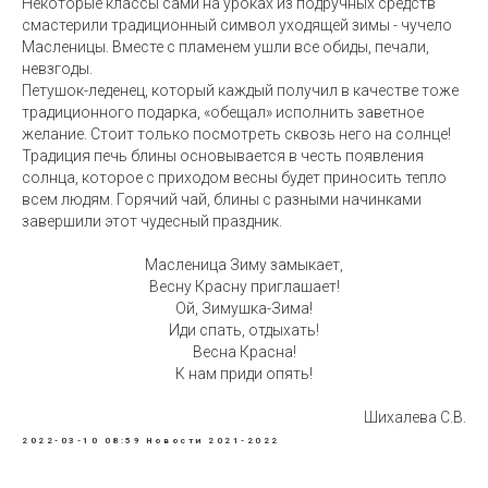
Некоторые классы сами на уроках из подручных средств
смастерили традиционный символ уходящей зимы - чучело
Масленицы. Вместе с пламенем ушли все обиды, печали,
невзгоды.
Петушок-леденец, который каждый получил в качестве тоже
традиционного подарка, «обещал» исполнить заветное
желание. Стоит только посмотреть сквозь него на солнце!
Традиция печь блины основывается в честь появления
солнца, которое с приходом весны будет приносить тепло
всем людям. Горячий чай, блины с разными начинками
завершили этот чудесный праздник.
Масленица Зиму замыкает,
Весну Красну приглашает!
Ой, Зимушка-Зима!
Иди спать, отдыхать!
Весна Красна!
К нам приди опять!
Шихалева С.В.
2022-03-10 08:59
Новости 2021-2022