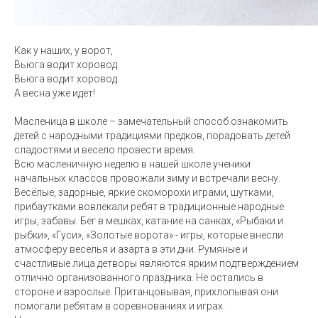
Как у наших, у ворот,
Вьюга водит хоровод.
Вьюга водит хоровод.
А весна уже идёт!
Масленица в школе – замечательный способ ознакомить
детей с народными традициями предков, порадовать детей
сладостями и весело провести время.
Всю масленичную неделю в нашей школе ученики
начальных классов провожали зиму и встречали весну.
Весёлые, задорные, яркие скоморохи играми, шутками,
прибаутками вовлекали ребят в традиционные народные
игры, забавы. Бег в мешках, катание на санках, «Рыбаки и
рыбки», «Гуси», «Золотые ворота» - игры, которые внесли
атмосферу веселья и азарта в эти дни. Румяные и
счастливые лица детворы являются ярким подтверждением
отлично организованного праздника. Не остались в
стороне и взрослые. Пританцовывая, прихлопывая они
помогали ребятам в соревнованиях и играх.