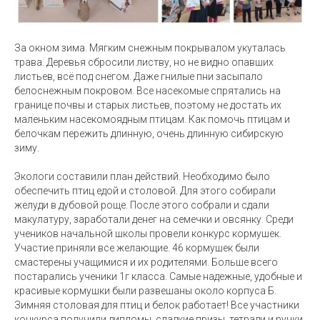
За окном зима. Мягким снежным покрывалом укуталась
трава. Деревья сбросили листву, но не видно опавших
листьев, всё под снегом. Даже гнилые пни засыпало
белоснежным покровом. Все насекомые спрятались на
границе почвы и старых листьев, поэтому не достать их
маленьким насекомоядным птицам. Как помочь птицам и
белочкам пережить длинную, очень длинную сибирскую
зиму.
Экологи составили план действий. Необходимо было
обеспечить птиц едой и столовой. Для этого собирали
желуди в дубовой роще. После этого собрали и сдали
макулатуру, заработали денег на семечки и овсянку. Среди
учеников начальной школы провели конкурс кормушек.
Участие приняли все желающие. 46 кормушек были
смастерены учащимися и их родителями. Больше всего
постарались ученики 1г класса. Самые надежные, удобные и
красивые кормушки были развешаны около корпуса Б.
Зимняя столовая для птиц и белок работает! Все участники
конкурса получили дипломы, сладкие призы, тетради и ручки