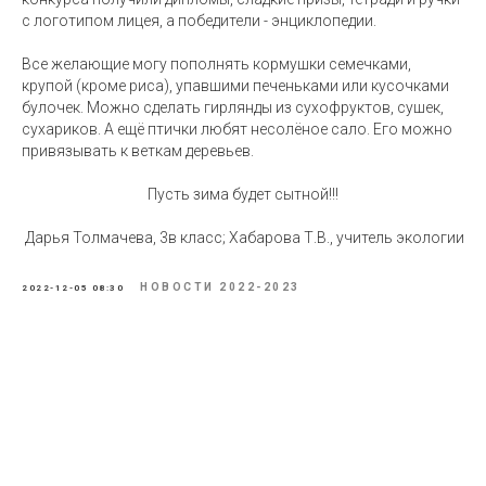
с логотипом лицея, а победители - энциклопедии.
Все желающие могу пополнять кормушки семечками,
крупой (кроме риса), упавшими печеньками или кусочками
булочек. Можно сделать гирлянды из сухофруктов, сушек,
сухариков. А ещё птички любят несолёное сало. Его можно
привязывать к веткам деревьев.
Пусть зима будет сытной!!!
Дарья Толмачева, 3в класс; Хабарова Т.В., учитель экологии
НОВОСТИ 2022-2023
2022-12-05 08:30