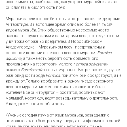
эксперименты, разбиралась, как устроен муравейник и как
он влияет на кислотность почв.
Муравьи заселяют все биотопы и встречаются везде, кроме
Антарктиды. В настоящее время описано более 14 тысяч
видов муравьёв. Этих общественных насекомых часто
называют тружениками и санитарами леса, потому что они
уничтожают разных вредителей. В Новосибирском
Академгородке – Муравьином лесу - представлены в
основном колонии северного лесного муравья
Formica
aquilonia
, а также есть вероятность совместного
проживания на территории малого
Formica polyctena
и
рыжего
Formica rufa
лесных муравьев. Встречаются и другие
разновидности рода
Formica,
при этом они соседствуют, а не
враждуют.Только вообразите, в одном гнезде северного
лесного муравья может проживать миллион и более
жителей! Все они трудятся – охотятся, воспитывают
малышей, носят еду, ведут разведывательную деятельность.
У каждого – своя особая роль.
«Ученые сегодня изучают язык муравьев, разведчики с
помощью кодов быстро могут передать информацию своей
команде, где искать еду. Муравьи-фуражиры также