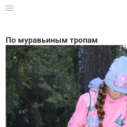
По муравьиным тропам