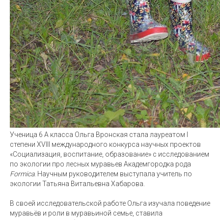
Ученица 6 А класса Ольга Вронская стала лауреатом I
степени XVIII международного конкурса научных проектов
«Социализация, воспитание, образование» с исследованием
по экологии про лесных муравьев Академгородка рода
Formica
. Научным руководителем выступала учитель по
экологии Татьяна Витальевна Хабарова.
В своей исследовательской работе Ольга изучала поведение
муравьёв и роли в муравьиной семье, ставила