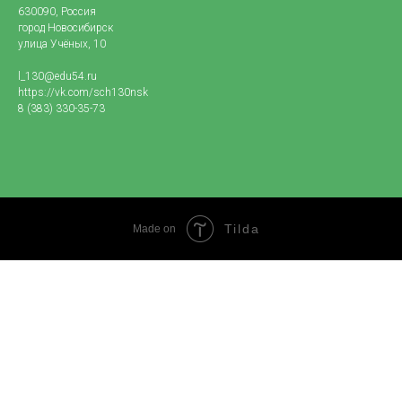
630090, Россия
город Новосибирск
улица Учёных, 10
l_130@edu54.ru
https://vk.com/sch130nsk
8 (383) 330-35-73
Tilda
Made on