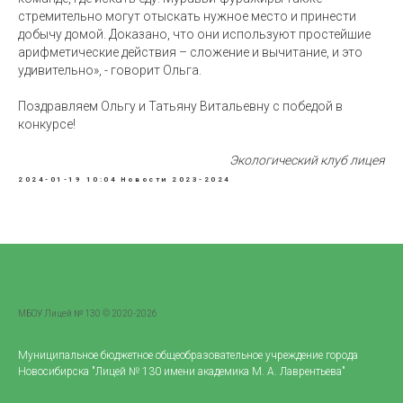
стремительно могут отыскать нужное место и принести
добычу домой. Доказано, что они используют простейшие
арифметические действия – сложение и вычитание, и это
удивительно», - говорит Ольга.
Поздравляем Ольгу и Татьяну Витальевну с победой в
конкурсе!
Экологический клуб лицея
2024-01-19 10:04
Новости 2023-2024
МБОУ Лицей № 130 © 2020-2026
Муниципальное бюджетное общеобразовательное учреждение города
Новосибирска "Лицей № 130 имени академика М. А. Лаврентьева"