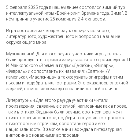
5 февраля 2025 года в нашем лицее состоялся зимний тур
интеллектуальной игры «Брейн-ринг. Времена года. Зима”. В
нём приняло участие 25 команд из 2-4-х классов.
Игра состояла из четырех раундов: музыкального,
литературного, художественного и вопросов на знание
окружающего мира.
Музыкальный. Для этого раунда участники игры должны
были прослушать отрывки из музыкального произведения П.
И. Чайковского «Времена года»: «Декабрь», «Январь»,
«Февраль» и сопоставить их названия: «Святки», «У
камелька», «Масленица», а также узнать эпиграфы к этим
пьесам и подобрать иллюстрации. Это оказалось сложной
задачей, но многие команды справились с ней отлично!
Литературный.Для этого раунда участники читали
произведения, связанные с зимой, написанные как в прозе,
так и в стихах. Задания были разные: соотнеси фрагмент
стихотворения и автора, подбери точную иллюстрацию к
стихотворным строчкам, сопоставь героя и его
национальность. В заключении нас ждала литературная
викторина с коварными вопросами.