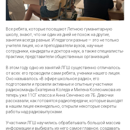
Все ребята, которые посещают Летнюю гуманитарную
школу, знают, что ни один из дней не похож на другие,
занятия всегда разные. И педагоги разные — это не только
учителя лицея, но и преподаватели вузов, научные
сотрудники, кандидаты и доктора наук, а также специалисты-
практики, представители общественных организаций.
В этом году одно из занятий ЛГШ существенно отличалось
от всех: его проводили сами ребята, ученики нашего лицея.
Оно называлось «В эфире школьное радио», его
подготовили и провели активные и опытные участники
радиокоманды Екатерина Коледа и Милена Колесникова из
теперь уже 11СГ класса и Анна Сенченко из 7Б. Девочки
рассказали, как готовятся радиопередачи, которые выходят
в нашем лицее еженедельно, открыли некоторые секреты
работы над радиовыпусками.
Участники ЛГШ научились обрабатывать большой массив
информации и выбирать из него самое главное, создавать