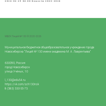
2024-02-29 04:00
Новости 2023-2024
МБОУ Лицей № 130 © 2020-2026
Муниципальное бюджетное общеобразовательное учреждение города
Новосибирска "Лицей № 130 имени академика М. А. Лаврентьева"
630090, Россия
город Новосибирск
улица Учёных, 10
l_130@edu54.ru
https://vk.com/sch130nsk
8 (383) 330-35-73