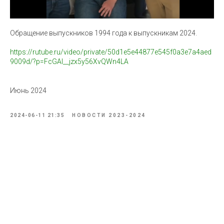
Обращение выпускников 1994 года к выпускникам 2024.
https://rutube.ru/video/private/50d1e5e44877e545f0a3e7a4aed
9009d/?p=FcGAl__jzx5y56XvQWn4LA
Июнь 2024
2024-06-11 21:35
НОВОСТИ 2023-2024