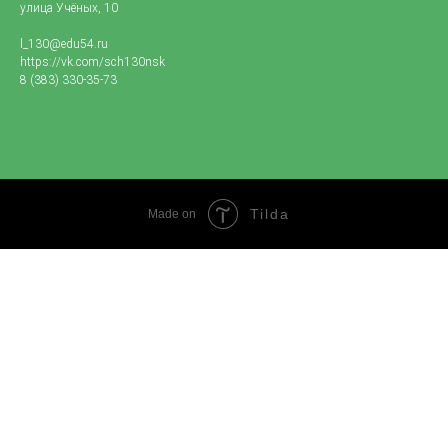
улица Учёных, 10
l_130@edu54.ru
https://vk.com/sch130nsk
8 (383) 330-35-73
Tilda
Made on