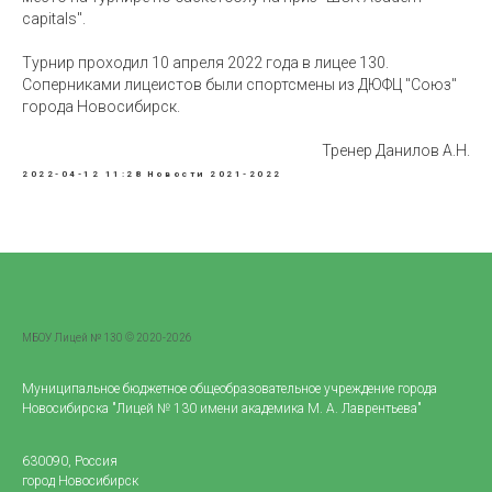
capitals".
Турнир проходил 10 апреля 2022 года в лицее 130.
Соперниками лицеистов были спортсмены из ДЮФЦ "Союз"
города Новосибирск.
Тренер Данилов А.Н.
2022-04-12 11:28
Новости 2021-2022
МБОУ Лицей № 130 © 2020-2026
Муниципальное бюджетное общеобразовательное учреждение города
Новосибирска "Лицей № 130 имени академика М. А. Лаврентьева"
630090, Россия
город Новосибирск