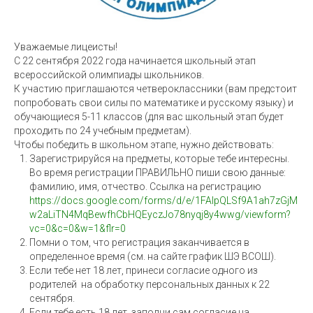
Уважаемые лицеисты!
С 22 сентября 2022 года начинается школьный этап
всероссийской олимпиады школьников.
К участию приглашаются четвероклассники (вам предстоит
попробовать свои силы по математике и русскому языку) и
обучающиеся 5-11 классов (для вас школьный этап будет
проходить по 24 учебным предметам).
Чтобы победить в школьном этапе, нужно действовать:
Зарегистрируйся на предметы, которые тебе интересны.
Во время регистрации ПРАВИЛЬНО пиши свою данные:
фамилию, имя, отчество. Ссылка на регистрацию
https://docs.google.com/forms/d/e/1FAIpQLSf9A1ah7zGjM
w2aLiTN4MqBewfhCbHQEyczJo78nyqj8y4wwg/viewform?
vc=0&c=0&w=1&flr=0
Помни о том, что регистрация заканчивается в
определенное время (см. на сайте график ШЭ ВСОШ).
Если тебе нет 18 лет, принеси согласие одного из
родителей на обработку персональных данных к 22
сентября.
Если тебе есть 18 лет, заполни сам согласие на