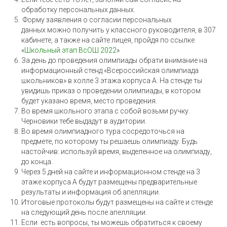
обработку персональных данных.
Форму заявления о согласии персональных
данных можно получить у классного руководителя, в 307
кабинете, а также на сайте лицея, пройдя по ссылке
«
Школьный этап ВсОШ 2022
»
За день до проведения олимпиады обрати внимание на
информационный стенд «Всероссийская олимпиада
школьников» в холле 3 этажа корпуса А. На стенде ты
увидишь приказ о проведении олимпиады, в котором
будет указано время, место проведения.
Во время школьного этапа с собой возьми ручку.
Черновики тебе выдадут в аудитории.
Во время олимпиадного тура сосредоточься на
предмете, по которому ты решаешь олимпиаду. Будь
настойчив: используй время, выделенное на олимпиаду,
до конца.
Через 5 дней на сайте и информационном стенде на 3
этаже корпуса А будут размещены предварительные
результаты и информация об апелляции.
Итоговые протоколы будут размещены на сайте и стенде
на следующий день после апелляции.
Если есть вопросы, ты можешь обратиться к своему