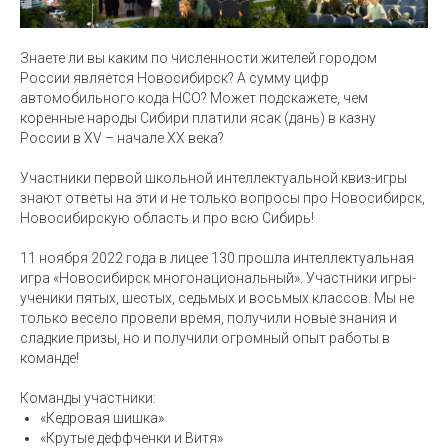
Знаете ли вы каким по численности жителей городом
России является Новосибирск? А сумму цифр
автомобильного кода НСО? Может подскажете, чем
коренные народы Сибири платили ясак (дань) в казну
России в XV – начале XX века?
Участники первой школьной интеллектуальной квиз-игры
знают ответы на эти и не только вопросы про Новосибирск,
Новосибирскую область и про всю Сибирь!
11 ноября 2022 года в лицее 130 прошла интеллектуальная
игра «Новосибирск многонациональный». Участники игры-
ученики пятых, шестых, седьмых и восьмых классов. Мы не
только весело провели время, получили новые знания и
сладкие призы, но и получили огромный опыт работы в
команде!
Команды участники:
«Кедровая шишка»
«Крутые деффченки и Витя»