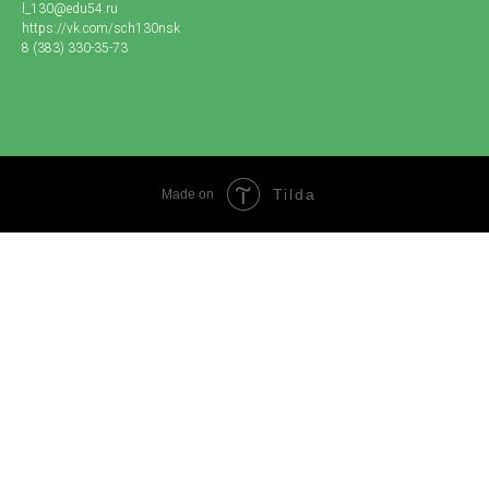
l_130@edu54.ru
https://vk.com/sch130nsk
8 (383) 330-35-73
Tilda
Made on