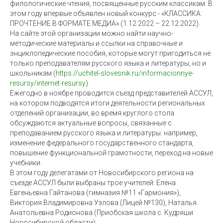
филологические чтения, посвященные русским классикам. В
этом году впервые объявлен новый конкурс - «КЛАССИКА:
ПРОЧТЕНИЕ В ФОРМАТЕ МЕДИА» (1.12.2022 – 22.12.2022).
На сайте этой организации можно найти научно-
методические материалы и ссылки на справочные и
энциклопедические пособия, которые могут пригодиться не
только преподавателям русского языка и литературы, но и
школьникам (
https://uchitel-slovesnik.ru/informacionnye-
resursy/internet-resursy
).
Ежегодно в ноябре проводится съезд представителей АССУЛ,
на котором подводятся итоги деятельности региональных
отделений организации, во время круглого стола
обсуждаются актуальные вопросы, связанные с
преподаванием русского языка и литературы: например,
изменение федерального государственного стандарта,
повышение функциональной грамотности, переход на новые
учебники.
В этом году делегатами от Новосибирского региона на
съезде АССУЛ были выбраны трое учителей: Елена
Евгеньевна Гайтанова (гимназия №11 «Гармония»),
Виктория Владимировна Узлова (Лицей №130), Наталья
Анатольевна Родионова (Приобская школа с. Кудряши
Новосибирской области).