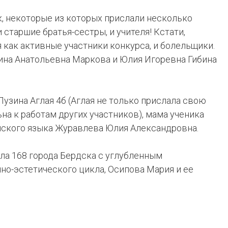
к, некоторые из которых прислали несколько
и старшие братья-сестры, и учителя! Кстати,
я как активные участники конкурса, и болельщики.
ина Анатольевна Маркова и Юлия Игоревна Гибина
узина Аглая 4б (Аглая не только прислала свою
ьна к работам других участников), мама ученика
ийского языка Журавлева Юлия Александровна.
ла 168 города Бердска с углубленным
о-эстетического цикла, Осипова Мария и ее