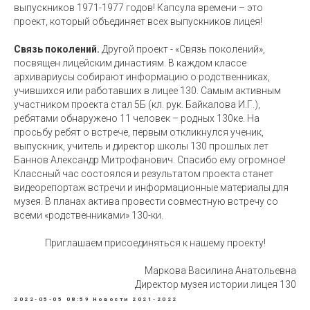
выпускников 1971-1977 годов! Капсула времени – это
проект, который объединяет всех выпускников лицея!
Связь поколений.
Другой проект - «Связь поколений»,
посвящен лицейским династиям. В каждом классе
архивариусы собирают информацию о родственниках,
учившихся или работавших в лицее 130. Самым активным
участником проекта стал 5Б (кл. рук. Байкалова И.Г.),
ребятами обнаружено 11 человек – родных 130ке. На
просьбу ребят о встрече, первым откликнулся ученик,
выпускник, учитель и директор школы 130 прошлых лет
Баннов Александр Митрофанович. Спасибо ему огромное!
Классный час состоялся и результатом проекта станет
видеорепортаж встречи и информационные материалы для
музея. В планах актива провести совместную встречу со
всеми «родственниками» 130-ки.
Приглашаем присоединяться к нашему проекту!
Маркова Василина Анатольевна
Директор музея истории лицея 130
2022-05-05 08:59
Новости 2021-2022