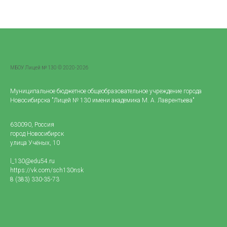
МБОУ Лицей № 130 © 2020-2026
Муниципальное бюджетное общеобразовательное учреждение города
Новосибирска "Лицей № 130 имени академика М. А. Лаврентьева"
630090, Россия
город Новосибирск
улица Учёных, 10
l_130@edu54.ru
https://vk.com/sch130nsk
8 (383) 330-35-73