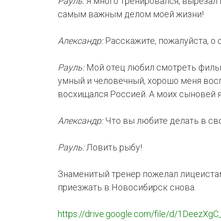
Рауль:
Я много тренировался, вырезал и
самым важным делом моей жизни!
Александр:
Расскажите, пожалуйста, о 
Рауль:
Мой отец любил смотреть фильм
умный и человечный, хорошо меня восп
восхищался Россией. А моих сыновей я
Александр:
Что вы любите делать в св
Рауль:
Ловить рыбу!
Знаменитый тренер пожелал лицеистам 
приезжать в Новосибирск снова.
https://drive.google.com/file/d/1Deez