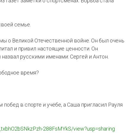
з газет заметки о спортсменах. Борьба стала
своей семье.
ы о Великой Отечественной войне. Он был очень
итал и привил настоящие ценности. Он
 назвал русскими именами: Сергей и Антон.
ободное время?
побед в спорте и учёбе, а Саша пригласил Рауля
XgC_txbhO2bSNkzPzh-288FsMYkS/view?usp=sharing