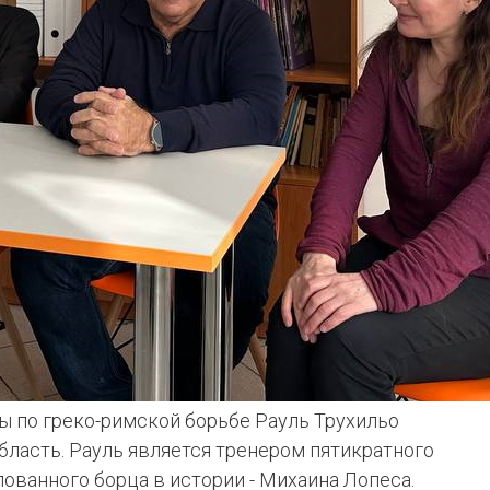
бы по греко-римской борьбе Рауль Трухильо
бласть. Рауль является тренером пятикратного
ованного борца в истории - Михаина Лопеса.