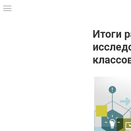
Итоги р
исслед
классо