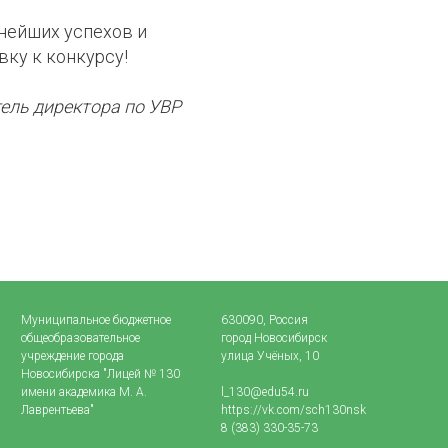
нейших успехов и
ку к конкурсу!
тель директора по УВР
Муниципальное бюджетное
630090, Россия
общеобразовательное
город Новосибирск
учреждение города
улица Учёных, 10
Новосибирска "Лицей № 130
имени академика М. А.
l_130@edu54.ru
Лаврентьева"
https://vk.com/sch130nsk
8 (383) 330-35-73