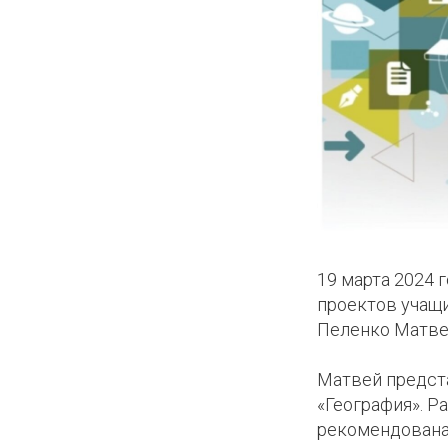
КОЕ
ИКИ
19 марта 2024 
проектов учащи
Пеленко Матве
Матвей предст
«География». Р
рекомендована 
КЛУБ