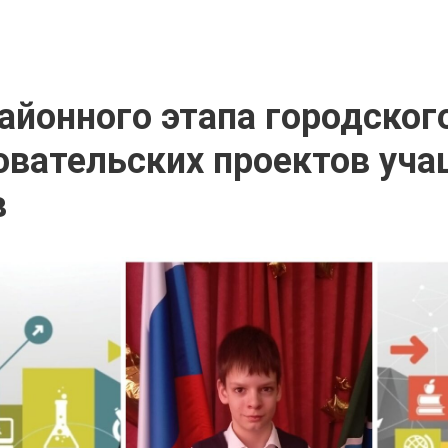
айонного этапа городског
овательских проектов уча
в