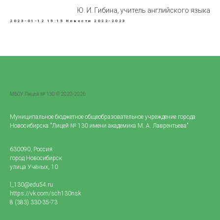
Ю. И. Гибина, учитель английского языка
2023-01-12 15:15
Новости 2022-2023
МБОУ Лицей № 130 © 2020-2026
Муниципальное бюджетное общеобразовательное учреждение города
Новосибирска "Лицей № 130 имени академика М. А. Лаврентьева"
630090, Россия
город Новосибирск
улица Учёных, 10
l_130@edu54.ru
https://vk.com/sch130nsk
8 (383) 330-35-73