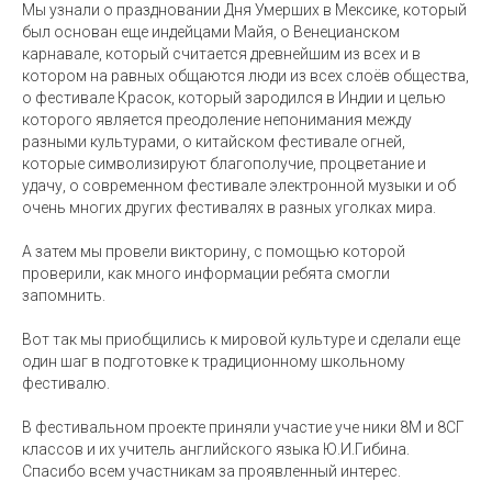
Мы узнали о праздновании Дня Умерших в Мексике, который
был основан еще индейцами Майя, о Венецианском
карнавале, который считается древнейшим из всех и в
котором на равных общаются люди из всех слоёв общества,
о фестивале Красок, который зародился в Индии и целью
которого является преодоление непонимания между
разными культурами, о китайском фестивале огней,
которые символизируют благополучие, процветание и
удачу, о современном фестивале электронной музыки и об
очень многих других фестивалях в разных уголках мира.
А затем мы провели викторину, с помощью которой
проверили, как много информации ребята смогли
запомнить.
Вот так мы приобщились к мировой культуре и сделали еще
один шаг в подготовке к традиционному школьному
фестивалю.
В фестивальном проекте приняли участие уче ники 8М и 8СГ
классов и их учитель английского языка Ю.И.Гибина.
Спасибо всем участникам за проявленный интерес.