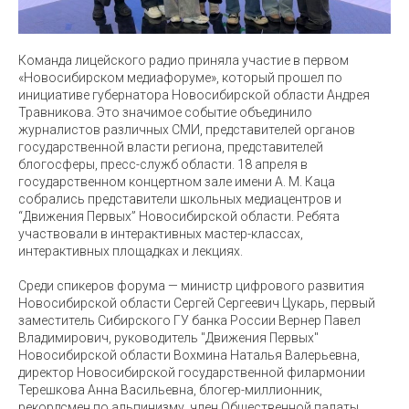
Команда лицейского радио приняла участие в первом
«Новосибирском медиафоруме», который прошел по
инициативе губернатора Новосибирской области Андрея
Травникова. Это значимое событие объединило
журналистов различных СМИ, представителей органов
государственной власти региона, представителей
блогосферы, пресс-служб области. 18 апреля в
государственном концертном зале имени А. М. Каца
собрались представители школьных медиацентров и
“Движения Первых” Новосибирской области. Ребята
участвовали в интерактивных мастер-классах,
интерактивных площадках и лекциях.
Среди спикеров форума — министр цифрового развития
Новосибирской области Сергей Сергеевич Цукарь, первый
заместитель Сибирского ГУ банка России Вернер Павел
Владимирович, руководитель "Движения Первых"
Новосибирской области Вохмина Наталья Валерьевна,
директор Новосибирской государственной филармонии
Терешкова Анна Васильевна, блогер-миллионник,
рекордсмен по альпинизму, член Общественной палаты