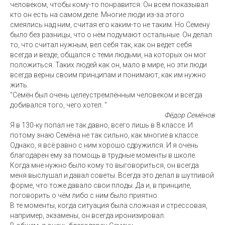
человеком, чтобы кому-то понравится. Он всем показывал
кто он есть на самом деле. Многие люди из-за этого
смеялись над ним, считая его каким-то не таким. Но Семену
было без разницы, что о нём подумают остальные. Он делал
то, что считал нужным, вел себя так, как он ведет себя
всегда и везде, общался с теми людьми, на которых он мог
положиться. Таких людей как он, мало в мире, но эти люди
всегда верны своим принципам и понимают, как им нужно
жить.
"Семён был очень целеустремлённым человеком и всегда
добивался того, чего хотел. "
Фëдор Семёнов
Я в 130-ку попал не так давно, всего лишь в 8 классе. И
потому знаю Семëна не так сильно, как многие в классе.
Однако, я всë равно с ним хорошо сдружился. И я очень
благодарен ему за помощь в трудные моменты в школе.
Когда мне нужно было кому то выговориться, он всегда
меня выслушал и давал советы. Всегда это делал в шутливой
форме, что тоже давало свои плоды. Да и, в принципе,
поговорить о чëм либо с ним было приятно.
В те моменты, когда ситуация была сложная и стрессовая,
например, экзамены, он всегда иронизировал.