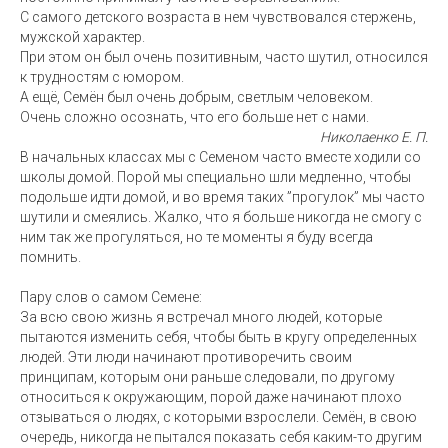
С самого детского возраста в нем чувствовался стержень,
мужской характер.
При этом он был очень позитивным, часто шутил, относился
к трудностям с юмором.
А ещё, Семён был очень добрым, светлым человеком.
Очень сложно осознать, что его больше нет с нами.
Николаенко Е. П.
В начальных классах мы с Семеном часто вместе ходили со
школы домой. Порой мы специально шли медленно, чтобы
подольше идти домой, и во время таких ”прогулок” мы часто
шутили и смеялись. Жалко, что я больше никогда не смогу с
ним так же прогуляться, но те моменты я буду всегда
помнить.
Пару слов о самом Семене:
За всю свою жизнь я встречал много людей, которые
пытаются изменить себя, чтобы быть в кругу определенных
людей. Эти люди начинают противоречить своим
принципам, которым они раньше следовали, по другому
относиться к окружающим, порой даже начинают плохо
отзываться о людях, с которыми взрослели. Семён, в свою
очередь, никогда не пытался показать себя каким-то другим