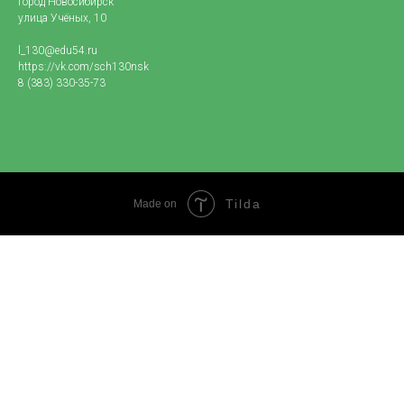
город Новосибирск
улица Учёных, 10
l_130@edu54.ru
https://vk.com/sch130nsk
8 (383) 330-35-73
Tilda
Made on