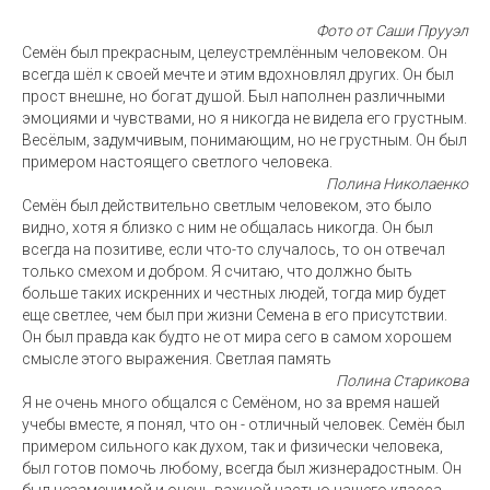
Фото от Саши Прууэл
Семён был прекрасным, целеустремлённым человеком. Он
всегда шёл к своей мечте и этим вдохновлял других. Он был
прост внешне, но богат душой. Был наполнен различными
эмоциями и чувствами, но я никогда не видела его грустным.
Весёлым, задумчивым, понимающим, но не грустным. Он был
примером настоящего светлого человека.
Полина Николаенко
Семён был действительно светлым человеком, это было
видно, хотя я близко с ним не общалась никогда. Он был
всегда на позитиве, если что-то случалось, то он отвечал
только смехом и добром. Я считаю, что должно быть
больше таких искренних и честных людей, тогда мир будет
еще светлее, чем был при жизни Семена в его присутствии.
Он был правда как будто не от мира сего в самом хорошем
смысле этого выражения. Светлая память
Полина Старикова
Я не очень много общался с Семёном, но за время нашей
учебы вместе, я понял, что он - отличный человек. Семён был
примером сильного как духом, так и физически человека,
был готов помочь любому, всегда был жизнерадостным. Он