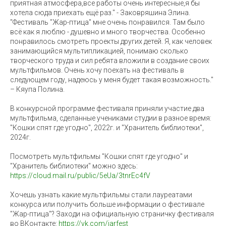
приятная атмосфера,все работы очень интересные,я бы
хотела сюда приехать ещё раз." - Заковряшина Элина.
"Фестиваль "Жар-птица" мне очень понравился. Там было
всё как я люблю - душевно и много творчества. Особенно
понравилось смотреть проекты других детей. Я, как человек
занимающийся мультипликацией, понимаю сколько
творческого труда и сил ребята вложили в создание своих
мультфильмов. Очень хочу поехать на фестиваль в
следующем году, надеюсь у меня будет такая возможность."
– Кяупа Полина.
В конкурсной программе фестиваля приняли участие два
мультфильма, сделанные учениками студии в разное время:
"Кошки спят где угодно", 2022г. и "Хранитель библиотеки",
2024г.
Посмотреть мультфильмы "Кошки спят где угодно" и
"Хранитель библиотеки" можно здесь:
https://cloud.mail.ru/public/5eUa/3tnrEc4fV
Хочешь узнать какие мультфильмы стали лауреатами
конкурса или получить больше информации о фестивале
"Жар-птица"? Заходи на официальную страничку фестиваля
во ВКонтакте:
https://vk.com/jarfest