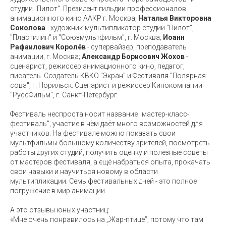
студии "Пилот". Президент гильдии профессионалов
анимационного кино ААКР г. Москва;
Наталья Викторовна
Соколова
- художник-мультипликатор студии "Пилот",
"Пластилин" и "Союзмультфильм", г. Москва;
Иоанн
Рафаилович Королёв
- супервайзер, преподаватель
анимации, г. Москва;
Александр Борисович Жохов
-
сценарист, режиссер анимационного кино, педагог,
писатель. Создатель КВКО "Экран" и Фестиваля "Полярная
сова", г. Норильск. Сценарист и режиссер Кинокомпании
"РуссФильм", г. Санкт-Петербург.
Фестиваль неспроста носит название "мастер-класс-
фестиваль", участие в нём даёт много возможностей для
участников. На фестивале можно показать свои
мультфильмы большому количеству зрителей, посмотреть
работы других студий, получить оценку и полезные советы
от мастеров фестиваля, а ещё набраться опыта, прокачать
свои навыки и научиться новому в области
мультипликации. Семь фестивальных дней - это полное
погружение в мир анимации.
А это отзывы юных участниц:
«Мне очень понравилось на „Жар-птице”, потому что там