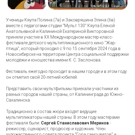
Ученицы Кяупа Полина (7в) и Заковряшина Элина (6в)
вместе с педагогами студии "Мульт 130" Кяупа Еленой
Анатольевной и Калининой Екатериной Викторовной
приняли участие в XX Международном мастер-класс-
фестивале детского мультипликационного кино "Жар-
птица", который проходил с 9 по 15 сентября 2024 года в
Новосибирске на территории Центра социальной поддержки
молодёжи и юношества имени К. С. Заслонова.
Фестиваль ежегодно проходит в нашем городе и в этом году
он отметил свой 20-летний юбилей.
Представить свои мультфильмы приехали участники из
разных городов нашей страны, от Калининграда до Южно-
Сахалинска.
Традиционно в состав жюри входят ведущие
мультипликаторы нашей страны. В этом году мастерами
фестиваля были:
Сергей Станиславович Меринов
-
режиссер, сценарист, продюсер и художник. Член
художественного совета проекта "Гора самоцветов" и