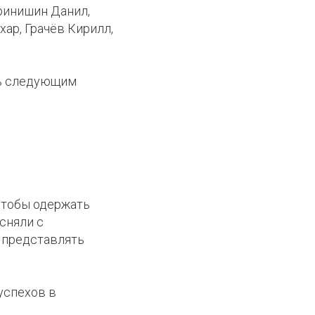
ринишин Данил,
ар, Грачёв Кирилл,
сь следующим
чтобы одержать
сняли с
т представлять
успехов в