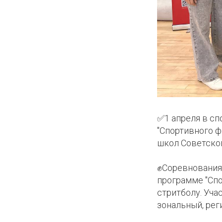
КОЕ
ИКИ
✅1 апреля в с
"Спортивного ф
школ Советског
✊Соревнования 
программе "Спо
стритболу. Уча
зональный, рег
КЛУБ