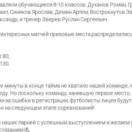
вляли обучающиеся 8-10 классов: Духанов Роман, Г
ил, Синяков Ярослав, Дёмин Артём, Вострокнутов Зах
сандр, и тренер Зверев Руслан Сергеевич.
е интересных матчей призовые места распределили
 80,
130,
5
 минуты в конце тайма не хватило нашей команде, 
ду. Но поскольку команду, занявшую первое место, 
з-за ошибки в регистрации, футболисты лицея буду
он на следующем этапе соревнований!
 наших парней с успешным выступлением и желаем 
тязаниях!💪