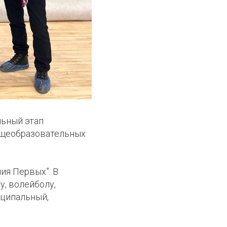
льный этап
общеобразовательных
ия Первых”. В
у, волейболу,
иципальный,