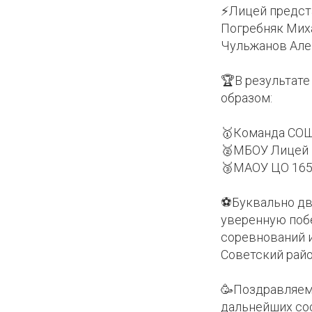
⚡Лицей предста
ИИ
Погребняк Миха
Чульжанов Алек
🏆В результат
образом:
🥇Команда СОШ
🥈МБОУ Лицей 
🥉МАОУ ЦО 16
⚽Буквально две
уверенную побе
соревнований и
Советский рай
🥳Поздравляем
дальнейших сос