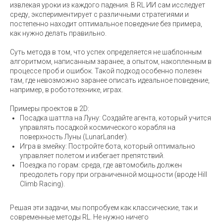
извлекая уроки из каждого падения. В RL ИИ сам исследует
среду, экспериментирует с различными стратегиями и
постепенно находит оптимальное поведение без примера,
как нужно делать правильно.
Суть метода в том, что успех определяется не шаблонным
алгоритмом, написанным заранее, а опытом, накопленным в
процессе проб и ошибок. Такой подход особенно полезен
там, где невозможно заранее описать идеальное поведение,
например, в робототехнике, играх.
Примеры проектов в 2D:
Посадка шаттла на Луну: Создайте агента, который учится
управлять посадкой космического корабля на
поверхность Луны (LunarLander).
Игра в змейку: Постройте бота, который оптимально
управляет полетом и избегает препятствий.
Поездка по горам: среда, где автомобиль должен
преодолеть гору при ограниченной мощности (вроде Hill
Climb Racing).
Решая эти задачи, мы попробуем как классические, так и
современные методы RL. Не нужно ничего