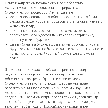
Ольга и Андрей: мы познакомим Вас с областью
математического моделирования природных и
биологических процессов. Изучая данные
медицинских анализов, свойства лекарств, мы с Вами
сможем смоделировать процессы в клетке организма и в
живой природе,
природных катастроф из прошлого мы сможем
предсказать, а ожидается ли и какое землетрясение,
волна цунами в будущем,
ценных бумаг на биржевых рынках мы сможем описать
будущие изменения, поймем, стоит ли рисковать или нет и
когда настанет самый удачный момент для вложения
денег.
Этим не ограничиваются области применения задач
моделирования процессов в природе. Но всех их
объединяют измерения/данные и физические и
биологические законы природы, которые учитывает
алгоритм машинного обучения. А когда мы научимся
моделировать такие сложные процессы на компьютере, то
следующим шагом мы будем пробовать ими управлять, да
так, чтобы получить желаемый результат. Например, мы
захотим, чтобы люди в Новосибирске к концу апреля