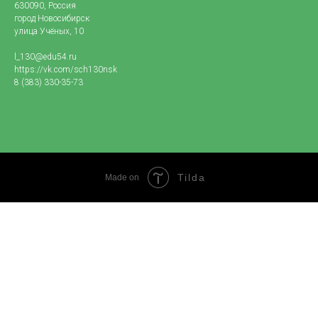
630090, Россия
город Новосибирск
улица Учёных, 10
l_130@edu54.ru
https://vk.com/sch130nsk
8 (383) 330-35-73
Tilda
Made on