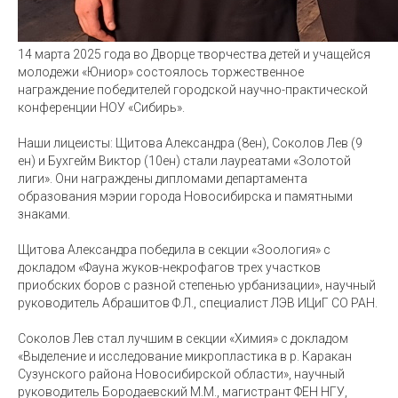
14 марта 2025 года во Дворце творчества детей и учащейся
молодежи «Юниор» состоялось торжественное
награждение победителей городской научно-практической
конференции НОУ «Сибирь».
Наши лицеисты: Щитова Александра (8ен), Соколов Лев (9
ен) и Бухгейм Виктор (10ен) стали лауреатами «Золотой
лиги». Они награждены дипломами департамента
образования мэрии города Новосибирска и памятными
знаками.
Щитова Александра победила в секции «Зоология» с
докладом «Фауна жуков-некрофагов трех участков
приобских боров с разной степенью урбанизации», научный
руководитель Абрашитов Ф.Л., специалист ЛЭВ ИЦиГ СО РАН.
Соколов Лев стал лучшим в секции «Химия» с докладом
«Выделение и исследование микропластика в р. Каракан
Сузунского района Новосибирской области», научный
руководитель Бородаевский М.М., магистрант ФЕН НГУ,