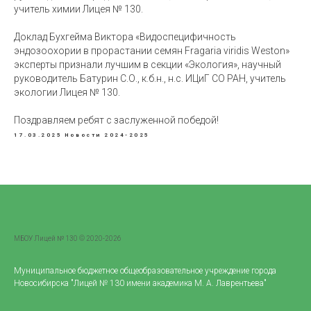
учитель химии Лицея № 130.
Доклад Бухгейма Виктора «Видоспецифичность
эндозоохории в прорастании семян Fragaria viridis Weston»
эксперты признали лучшим в секции «Экология», научный
руководитель Батурин С.О., к.б.н., н.с. ИЦиГ СО РАН, учитель
экологии Лицея № 130.
Поздравляем ребят с заслуженной победой!
17.03.2025
Новости 2024-2025
МБОУ Лицей № 130 © 2020-2026
Муниципальное бюджетное общеобразовательное учреждение города
Новосибирска "Лицей № 130 имени академика М. А. Лаврентьева"